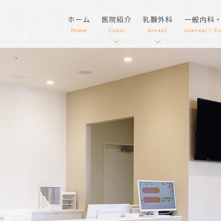
ホーム
医院紹介
乳腺外科
一般内科
Home
Clinic
Breast
internal / S
医師紹介
乳腺外科
医院紹介
乳がんとは
当院が選ばれる理由
乳がん検査
ドクターズインタビュー
乳がん検査の流れ
新型コロナウイルス対策
乳がん検診
新着情報
乳房再建