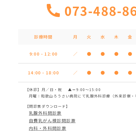
073-488-8
診療時間
月
火
水
木
金
9:00 - 12:00
／
●
●
●
●
14:00 - 18:00
／
●
●
●
●
【休診】月／日・祝
▲＝9:00～15:00
月曜：和歌山ろうさい病院にて乳腺外科診療（外来診察・
【問診票ダウンロード】
乳腺外科問診票
自費乳がん検診問診票
内科・外科問診票